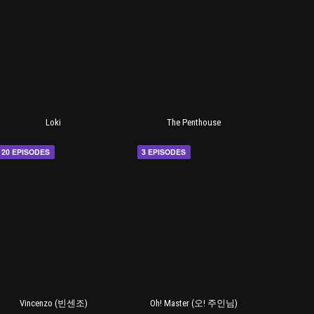
Loki
The Penthouse
20 EPISODES
3 EPISODES
Vincenzo (빈센조)
Oh! Master (오! 주인님)