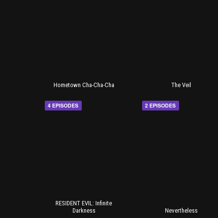
Hometown Cha-Cha-Cha
The Veil
4 EPISODES
2 EPISODES
RESIDENT EVIL: Infinite
Darkness
Nevertheless