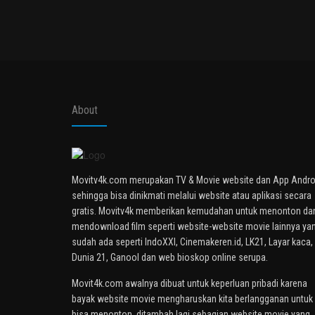
About
Movitv4k.com merupakan TV & Movie website dan App Andro
sehingga bisa dinikmati melalui website atau aplikasi secara
gratis. Movitv4k memberikan kemudahan untuk menonton da
mendownload film seperti website-website movie lainnya ya
sudah ada seperti IndoXXI, Cinemakeren.id, LK21, Layar kaca,
Dunia 21, Ganool dan web bioskop online serupa.
Movit4k.com awalnya dibuat untuk keperluan pribadi karena
bayak website movie mengharuskan kita berlangganan untuk
bisa menonton, ditambah lagi sebagian website movie yang