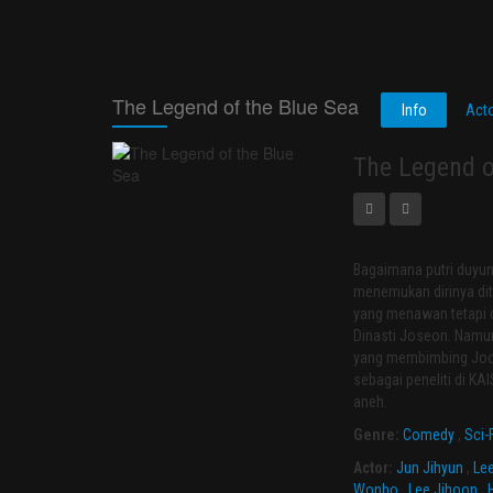
The Legend of the Blue Sea
Info
Act
The Legend o
Bagaimana putri duyun
menemukan dirinya dit
yang menawan tetapi 
Dinasti Joseon. Namu
yang membimbing Joon 
sebagai peneliti di K
aneh.
Genre:
Comedy
,
Sci-
Actor:
Jun Jihyun
,
Le
Wonho
,
Lee Jihoon
,