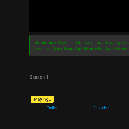
Disclaimer:
Situs ini tidak menyimpan file apa pun
berafiliasi.
Download Apk Movitv4k:
Sudah tersedi
Season 1
Playing..
Trailer
Episode 1