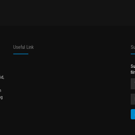
Useful Link
Su
Su
fi
id,
n
ng