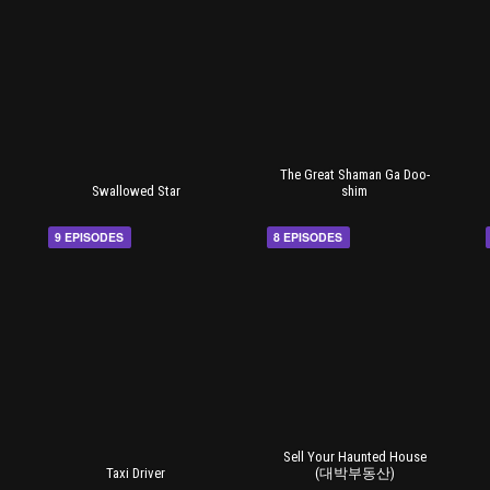
The Great Shaman Ga Doo-
Swallowed Star
shim
9 EPISODES
8 EPISODES
Sell Your Haunted House
Taxi Driver
(대박부동산)