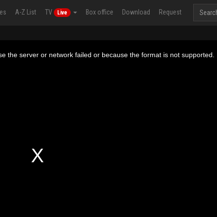
ies
A-Z List
TV
Box office
Download
Request
Live
e the server or network failed or because the format is not supported.