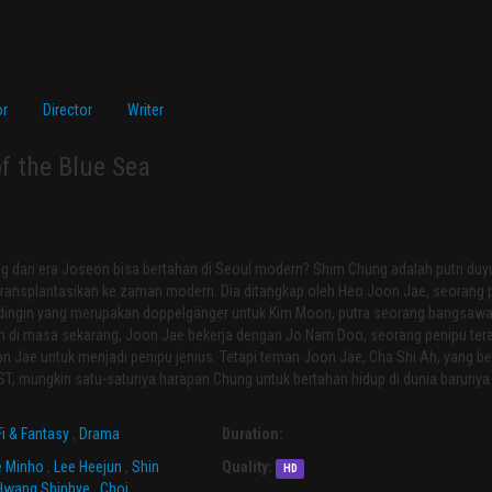
or
Director
Writer
f the Blue Sea
g dari era Joseon bisa bertahan di Seoul modern? Shim Chung adalah putri du
ransplantasikan ke zaman modern. Dia ditangkap oleh Heo Joon Jae, seorang 
dingin yang merupakan doppelgänger untuk Kim Moon, putra seorang bangsawa
n di masa sekarang, Joon Jae bekerja dengan Jo Nam Doo, seorang penipu ter
Jae untuk menjadi penipu jenius. Tetapi teman Joon Jae, Cha Shi Ah, yang be
AIST, mungkin satu-satunya harapan Chung untuk bertahan hidup di dunia barunya
Fi & Fantasy
,
Drama
Duration:
e Minho
,
Lee Heejun
,
Shin
Quality:
HD
Hwang Shinhye
,
Choi