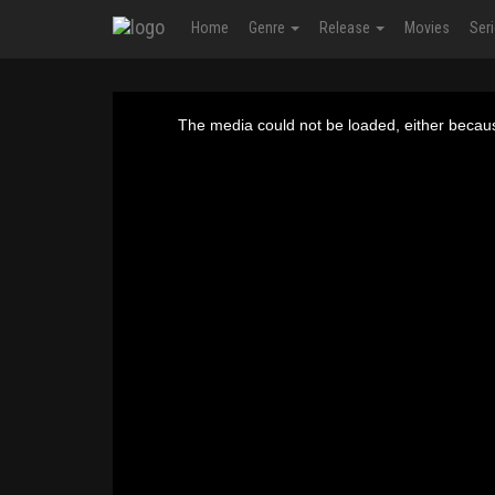
Home
Genre
Release
Movies
Ser
This
is
The media could not be loaded, either becaus
a
modal
window.