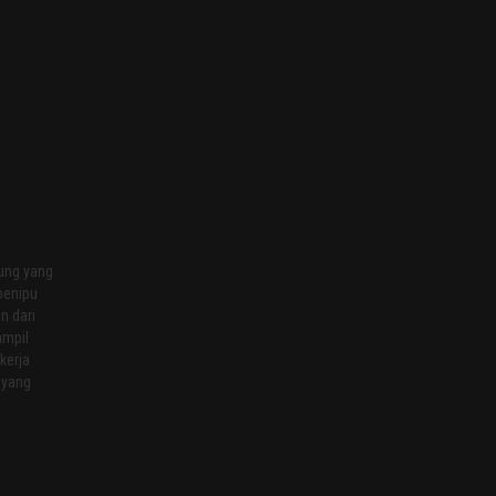
yung yang
penipu
n dari
ampil
kerja
 yang