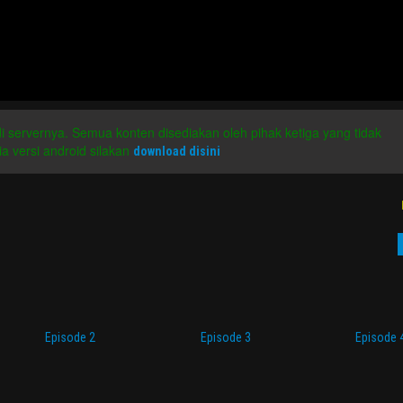
 di servernya. Semua konten disediakan oleh pihak ketiga yang tidak
a versi android silakan
download disini
Episode 2
Episode 3
Episode 