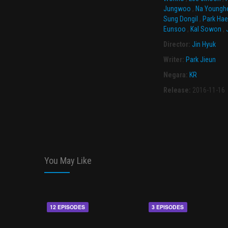
Jungwoo
,
Na Youngh
Sung Dongil
,
Park Ha
Eunsoo
,
Kal Sowon
,
Director:
Jin Hyuk
Writer:
Park Jieun
Negara:
KR
Release:
2016-11-16
You May Like
12 EPISODES
3 EPISODES