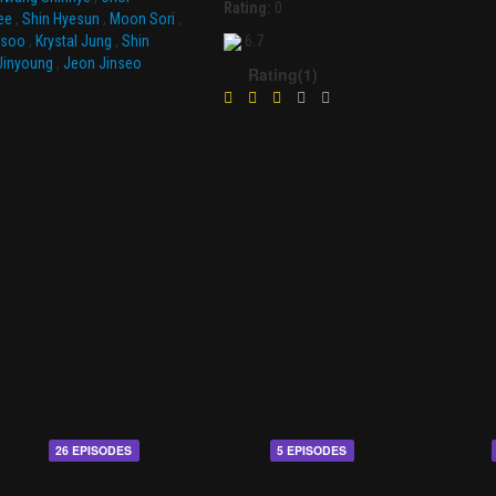
Rating:
0
ee
,
Shin Hyesun
,
Moon Sori
,
esoo
,
Krystal Jung
,
Shin
6.7
Jinyoung
,
Jeon Jinseo
Rating(1)
26 EPISODES
5 EPISODES