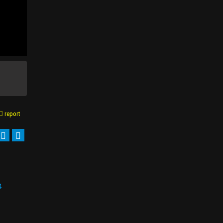
report
4
Episode 5
Episode 6