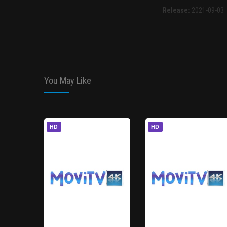
Release:
2021-09-03
You May Like
HD
HD