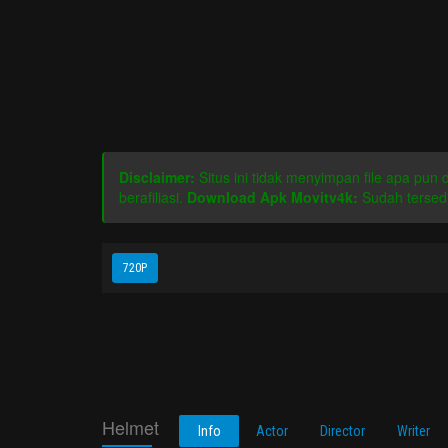
Disclaimer:
Situs ini tidak menyimpan file apa pun
berafiliasi.
Download Apk Movitv4k:
Sudah tersedi
720P
Helmet
Info
Actor
Director
Writer