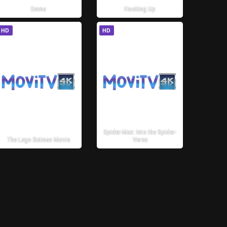
Emma
Hooking Up
HD
HD
Spider-Man: Into the Spider-
The Lego Batman Movie
Verse