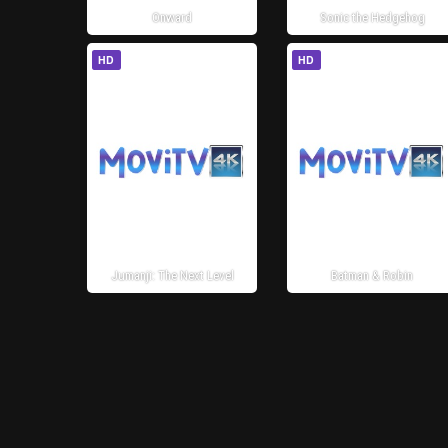
Onward
Sonic the Hedgehog
HD
HD
Jumanji: The Next Level
Batman & Robin