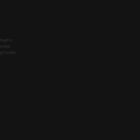
haan e-
Mereka
i terlalu