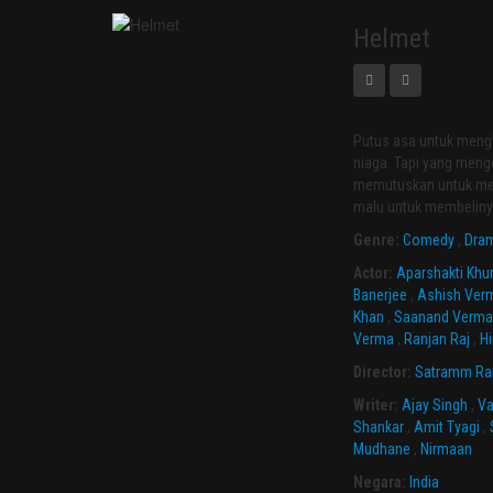
Helmet
Putus asa untuk meng
niaga. Tapi yang menge
memutuskan untuk menj
malu untuk membeliny
Genre:
Comedy
,
Dra
Actor:
Aparshakti Khu
Banerjee
,
Ashish Ver
Khan
,
Saanand Verm
Verma
,
Ranjan Raj
,
H
Director:
Satramm Ra
Writer:
Ajay Singh
,
V
Shankar
,
Amit Tyagi
,
Mudhane
,
Nirmaan
Negara:
India