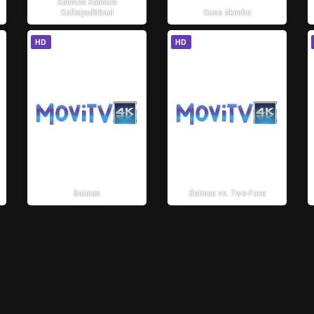
Kannum Kannum
Kollaiyadithaal
Guns Akimbo
HD
HD
Batman
Batman vs. Two-Face