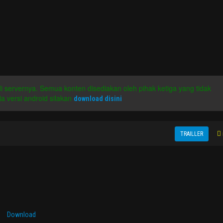
 di servernya. Semua konten disediakan oleh pihak ketiga yang tidak
a versi android silakan
download disini
TRAILLER
Download