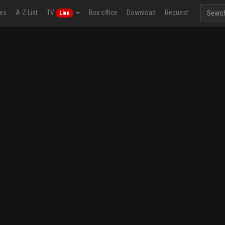
ies
A-Z List
TV
Box office
Download
Request
Live