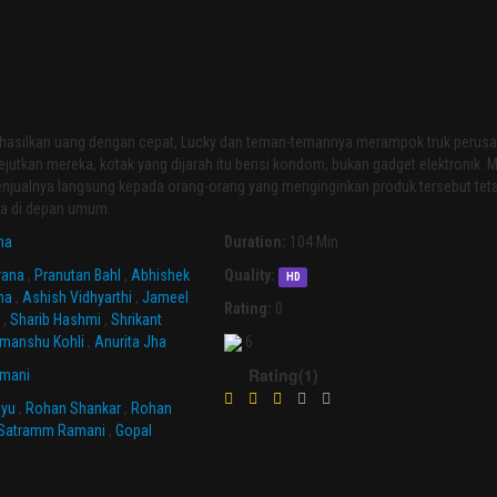
hasilkan uang dengan cepat, Lucky dan teman-temannya merampok truk perusa
jutkan mereka, kotak yang dijarah itu berisi kondom, bukan gadget elektronik. 
ualnya langsung kepada orang-orang yang menginginkan produk tersebut tetap
a di depan umum.
ma
Duration:
104 Min
rana
,
Pranutan Bahl
,
Abhishek
Quality:
HD
ma
,
Ashish Vidhyarthi
,
Jameel
Rating:
0
a
,
Sharib Hashmi
,
Shrikant
imanshu Kohli
,
Anurita Jha
6
Rating(1)
mani
ayu
,
Rohan Shankar
,
Rohan
Satramm Ramani
,
Gopal