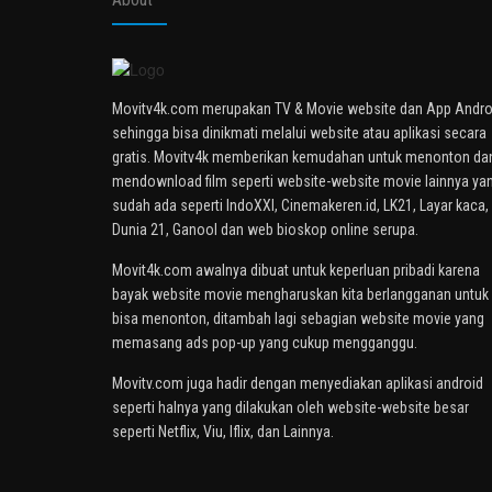
Movitv4k.com merupakan TV & Movie website dan App Andro
sehingga bisa dinikmati melalui website atau aplikasi secara
gratis. Movitv4k memberikan kemudahan untuk menonton da
mendownload film seperti website-website movie lainnya ya
sudah ada seperti IndoXXI, Cinemakeren.id, LK21, Layar kaca,
Dunia 21, Ganool dan web bioskop online serupa.
Movit4k.com awalnya dibuat untuk keperluan pribadi karena
bayak website movie mengharuskan kita berlangganan untuk
bisa menonton, ditambah lagi sebagian website movie yang
memasang ads pop-up yang cukup mengganggu.
Movitv.com juga hadir dengan menyediakan aplikasi android
seperti halnya yang dilakukan oleh website-website besar
seperti Netflix, Viu, Iflix, dan Lainnya.