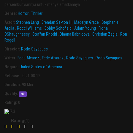
persembunyiannya untuk menyelamatkannya.
Genre:
Horror
,
Thriller
Actor:
Stephen Lang
,
Brendan Sexton III
,
Madelyn Grace
,
Stephanie
Arcila
,
Rocci Williams
,
Bobby Schofield
,
Adam Young
,
Fiona
OShaughnessy
,
Steffan Rhodri
,
Diaana Babnicova
,
Christian Zagia
,
Ron
Rogell
Director:
Rodo Sayagues
Writer:
Fede Alvarez
,
Fede Alvarez
,
Rodo Sayagues
,
Rodo Sayagues
Negara:
United States of America
Release:
2021-08-12
Duration:
98 Min
Quality:
HD
Rating:
0
7.3
Rating(1)