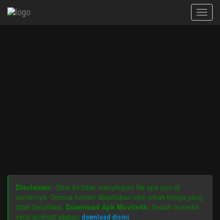
Toggle
naviga
Disclaimer:
Situs ini tidak menyimpan file apa pun di
servernya. Semua konten disediakan oleh pihak ketiga yang
tidak berafiliasi.
Download Apk Movitv4k:
Sudah tersedia
versi android silakan
download disini