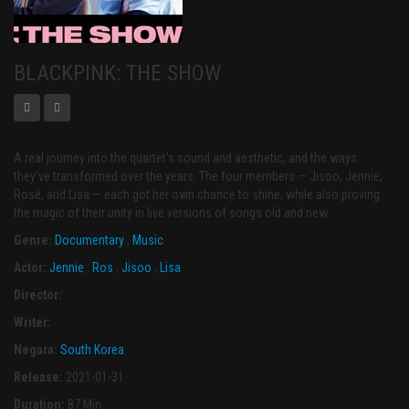
BLACKPINK: THE SHOW
A real journey into the quartet's sound and aesthetic, and the ways
they’ve transformed over the years. The four members — Jisoo, Jennie,
Rosé, and Lisa — each got her own chance to shine, while also proving
the magic of their unity in live versions of songs old and new.
Genre:
Documentary
,
Music
Actor:
Jennie
,
Ros
,
Jisoo
,
Lisa
Director:
Writer:
Negara:
South Korea
Release:
2021-01-31
Duration:
87 Min