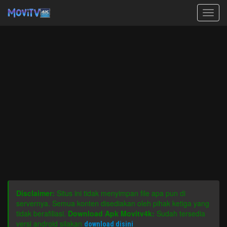
Toggle
naviga
Disclaimer:
Situs ini tidak menyimpan file apa pun di
servernya. Semua konten disediakan oleh pihak ketiga yang
tidak berafiliasi.
Download Apk Movitv4k:
Sudah tersedia
versi android silakan
download disini