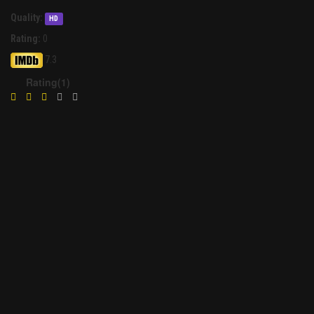
Quality:
HD
Rating:
0
7.3
Rating(1)